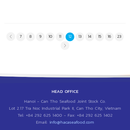
7
8
9
10
11
12
13
14
15
16
23
-
undefined
-
undefined
HEAD OFFICE
Hanoi - Can Tho Seafood Joint Stock Co.
Lot 2.17 Tra Noc Industrial Park II, Can Tho City, Vietnam
Tel:
+84 292 625 1400
- Fax:
+84 292 625 1402
Email:
info@hacaseafood.com